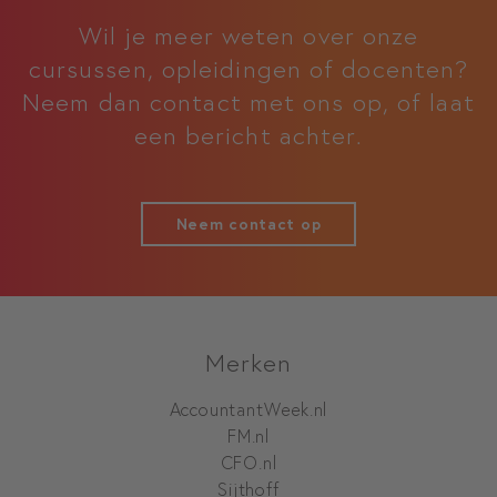
Wil je meer weten over onze
cursussen, opleidingen of docenten?
Neem dan contact met ons op, of laat
een bericht achter.
Neem contact op
Merken
AccountantWeek.nl
FM.nl
CFO.nl
Sijthoff