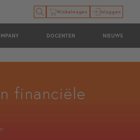
Winkelwagen
Inloggen
OMPANY
DOCENTEN
NIEUWS
n financiële
en