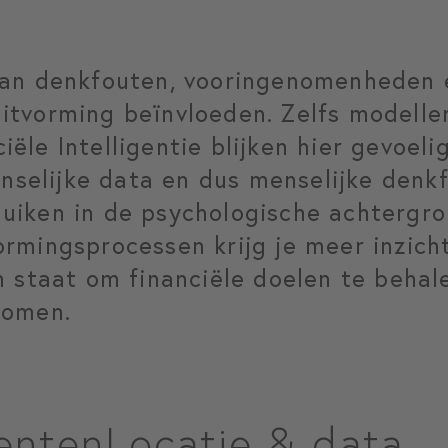
 aan denkfouten, vooringenomenheden 
uitvorming beïnvloeden. Zelfs modell
iële Intelligentie blijken hier gevoel
nselijke data en dus menselijke denk
duiken in de psychologische achtergr
ormingsprocessen krijg je meer inzicht
in staat om financiële doelen te beha
komen.
enten
Locatie & data