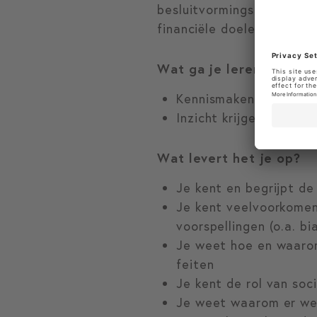
besluitvormingsprocessen k
financiële doelen te beha
Wat ga je leren?
Kennismaken met de ps
Inzicht krijgen in hoe
Wat levert het je op?
Je kent en begrijpt de
Je kent veelvoorkomen
voorspellingen (o.a. bi
Je weet hoe en waaro
feiten
Je kent de rol van soc
Je weet waarom er wee