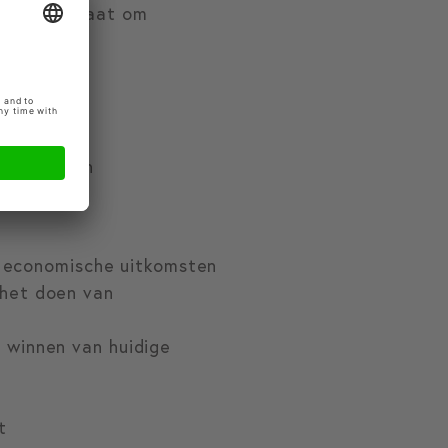
 beter in staat om
rming
t vermijden
an economische uitkomsten
 het doen van
 winnen van huidige
t