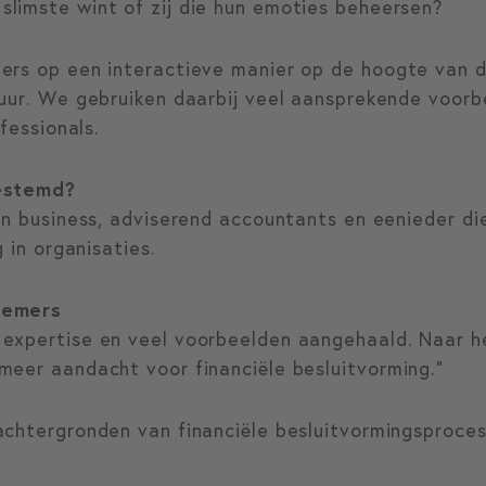
 slimste wint of zij die hun emoties beheersen?
ers op een interactieve manier op de hoogte van d
uur. We gebruiken daarbij veel aansprekende voorbe
ofessionals.
bestemd?
 in business, adviserend accountants en eenieder d
g in organisaties.
nemers
expertise en veel voorbeelden aangehaald. Naar h
meer aandacht voor financiële besluitvorming.”
chtergronden van financiële besluitvormingsproces