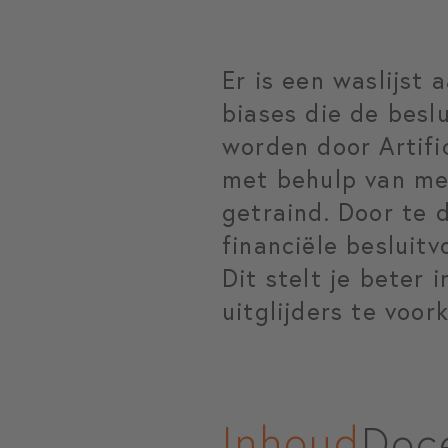
Er is een waslijst
biases die de besl
worden door Artific
met behulp van me
getraind. Door te 
financiële besluitv
Dit stelt je beter 
uitglijders te voor
Inhoud
Doc