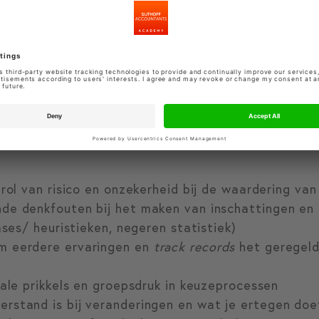
rijg je meer inzicht in deze valkuilen. Dit stelt je
len.
ychologische wetenschap van financiële besluitvo
 je de meest voorkomende financiële denkfouten kun
 rol van risico en onzekerheid bij de waardering v
de denkfouten bij het maken van inschattingen en
ases/ heuristieken, negeren statistiek)
m eerdere ervaringen en
track records
het geregeld
iale prikkels en groepsdruk in keuzeprocessen
rstand is bij veranderingen en wat je ertegen doe