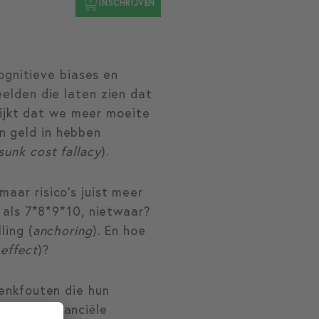
INSCHRIJVEN
gnitieve biases en
beelden die laten zien dat
blijkt dat we meer moeite
n geld in hebben
sunk cost fallacy
).
aar risico's juist meer
e als 7*8*9*10, nietwaar?
ling (
anchoring
). En hoe
 effect
)?
denkfouten die hun
en van financiële