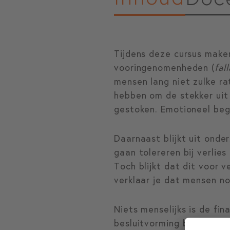
Tijdens deze cursus make
vooringenomenheden (
fal
mensen lang niet zulke rat
hebben om de stekker uit
gestoken. Emotioneel begr
Daarnaast blijkt uit onde
gaan tolereren bij verlies 
Toch blijkt dat dit voor v
verklaar je dat mensen n
Niets menselijks is de fi
besluitvorming beïnvloede