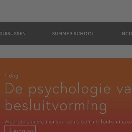
CURSUSSEN
SUMMER SCHOOL
INC
1 dag
De psychologie va
besluitvorming
Waarom slimme mensen soms domme fouten mak
BROCHURE