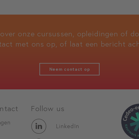
 over onze cursussen, opleidingen of 
tact met ons op, of laat een bericht ach
Neem contact op
ntact
Follow us
agen
LinkedIn