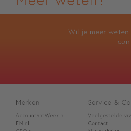
Wil je meer weten
con
Merken
Service & Co
AccountantWeek.nl
Veelgestelde vr
FM.nl
Contact