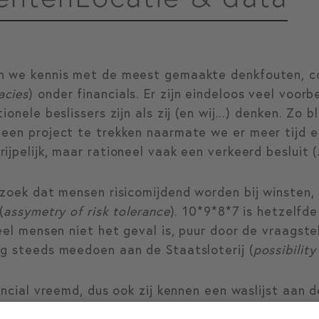
n we kennis met de meest gemaakte denkfouten, co
lacies
) onder financials. Er zijn eindeloos veel voor
ionele beslissers zijn als zij (en wij...) denken. Zo 
 een project te trekken naarmate we er meer tijd e
ijpelijk, maar rationeel vaak een verkeerd besluit (
rzoek dat mensen risicomijdend worden bij winsten, m
(
assymetry of risk tolerance
). 10*9*8*7 is hetzelfd
eel mensen niet het geval is, puur door de vraagstel
og steeds meedoen aan de Staatsloterij (
possibility
nancial vreemd, dus ook zij kennen een waslijst aan 
n. Door te duiken in de psychologische achtergrond