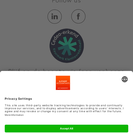
Blijf op de hoogte via (een van) onze
nieuwsbrieven
Meld je aan
Privacyinstellingen
Algemene voorwaarden