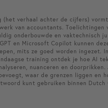
g (het verhaal achter de cijfers) vorm
 werk van accountants. Toelichtingen
uldig onderbouwde en vaktechnisch ju
atGPT en Microsoft Copilot kunnen d
iepen, mits ze goed worden ingezet. I
endaagse training ontdek je hoe AI te
nalyseren, nuanceren en doorprikken. 
oevoegt, waar de grenzen liggen en hoe
ntwoord kunt gebruiken binnen Dutch