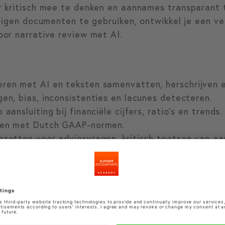
 kritisch mee te denken en aannames transparant 
eigen documenten te gebruiken, ontwikkel je een vei
or narrative review met AI.
ren met AI en teksten samenvatten, herschrijven e
gen, bias, inconsistenties en lacunes detecteren.
aansluiting bij financiële cijfers, ratio’s en trends.
jken met Dutch GAAP-normen.
nzetten voor adviesvragen, kritisch toetsen van aa
I-review in de praktijk herkennen en veilig interpre
open en een eigen workflow ontwikkelen voor narra
aining: