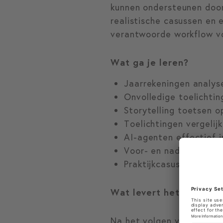
kunnen ondersteunen door
realistische casussen en 
verantwoorde workflow vo
Wat ga je leren?
Jaarrekeningen analyse
Onvolledige toelichtin
Storytelling toetsen op 
Toelichtingen vergeli
AI-agenten effectief i
Voor- en nadelen van A
Praktijkcasussen doorl
Wat levert het je op?
Na het volgen van deze tr