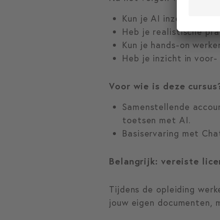
Kun je AI inzetten bij 
Heb je realistische pr
Kun je hands-on werke
Heb je inzicht in voor
Voor wie is deze cursus
Samenstellende account
toetsen met AI.
Basiservaring met Cha
Belangrijk: vereiste lic
Tijdens de opleiding wer
jouw eigen documenten, m