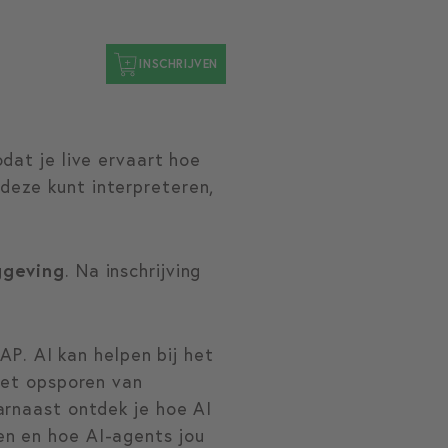
INSCHRIJVEN
dat je live ervaart hoe
deze kunt interpreteren,
ggeving
. Na inschrijving
AAP. AI kan helpen bij het
 het opsporen van
arnaast ontdek je hoe AI
en en hoe AI-agents jou