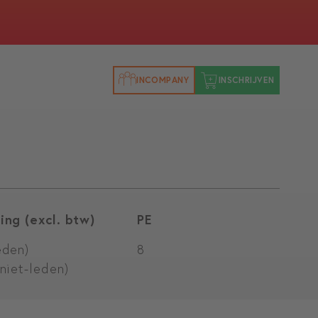
INCOMPANY
INSCHRIJVEN
ing (excl. btw)
PE
eden)
8
(niet-leden)