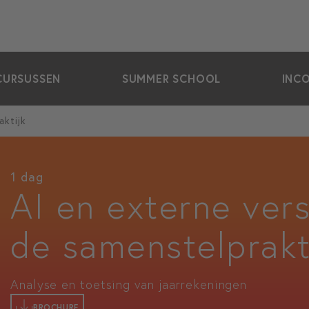
CURSUSSEN
SUMMER SCHOOL
INC
aktijk
1 dag
AI en externe ver
de samenstelprakt
Analyse en toetsing van jaarrekeningen
BROCHURE