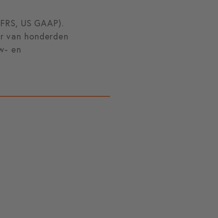
 IFRS, US GAAP).
er van honderden
ew- en