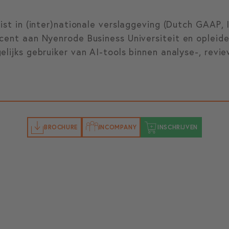
list in (inter)nationale verslaggeving (Dutch GAAP,
ocent aan Nyenrode Business Universiteit en opleid
elijks gebruiker van AI-tools binnen analyse-, revi
BROCHURE
INCOMPANY
INSCHRIJVEN