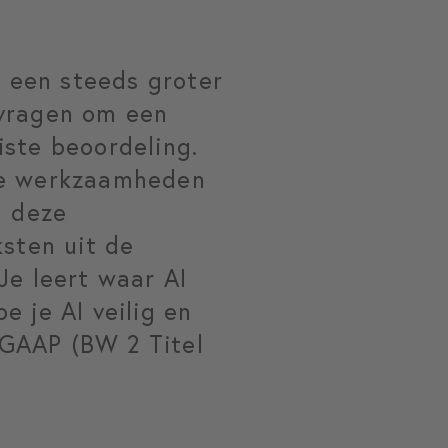
t een steeds groter
 vragen om een
iste beoordeling.
eze werkzaamheden
n deze
ksten uit de
Je leert waar AI
 je AI veilig en
 GAAP (BW 2 Titel