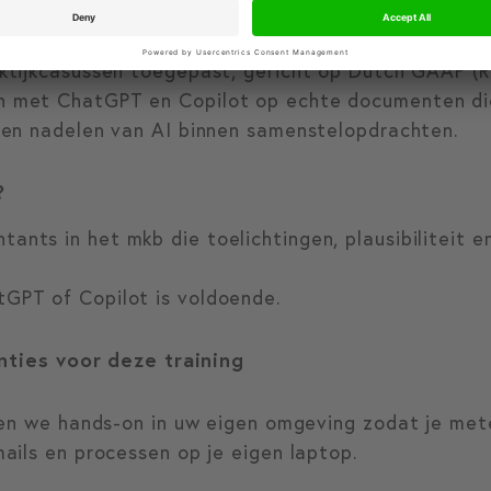
narrative reporting.
aktijkcasussen toegepast, gericht op Dutch GAAP (R
n met ChatGPT en Copilot op echte documenten die
- en nadelen van AI binnen samenstelopdrachten.
?
ants in het mkb die toelichtingen, plausibiliteit en
tGPT of Copilot is voldoende.
enties voor deze training
ken we hands-on in uw eigen omgeving zodat je me
ails en processen op je eigen laptop.