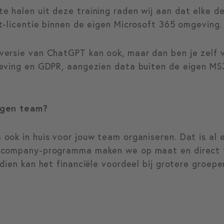
 halen uit deze training raden wij aan dat elke de
t-licentie binnen de eigen Microsoft 365 omgeving.
ersie van ChatGPT kan ook, maar dan ben je zelf v
geving en GDPR, aangezien data buiten de eigen M
igen team?
ok in huis voor jouw team organiseren. Dat is al ee
ncompany-programma maken we op maat en direct t
dien kan het financiële voordeel bij grotere groep