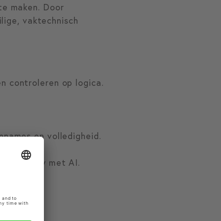
te maken. Door
lige, vaktechnisch
n controleren op logica.
nnames en volledigheid.
teren.
tive review met AI.