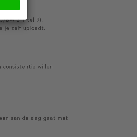
J/BW 2 Titel 9).
 je zelf uploadt.
 consistentie willen
teen aan de slag gaat met