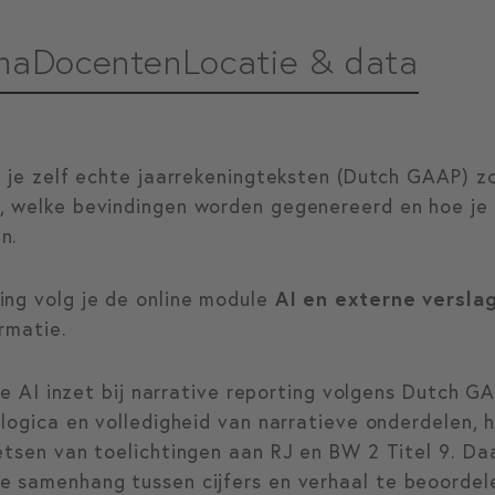
ma
Docenten
Locatie & data
d je zelf echte jaarrekeningteksten (Dutch GAAP) zo
, welke bevindingen worden gegenereerd en hoe je 
n.
ing volg je de online module
AI en externe versla
ormatie.
 je AI inzet bij narrative reporting volgens Dutch G
 logica en volledigheid van narratieve onderdelen,
etsen van toelichtingen aan RJ en BW 2 Titel 9. Da
e samenhang tussen cijfers en verhaal te beoordel