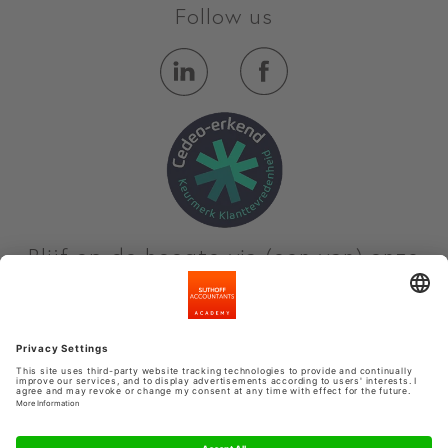
Follow us
Blijf op de hoogte via (een van) onze
nieuwsbrieven
Meld je aan
Privacyinstellingen