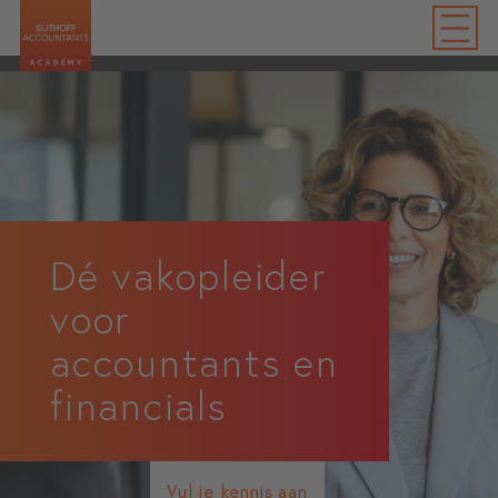
Dé vakopleider
voor
accountants en
financials
Vul je kennis aan