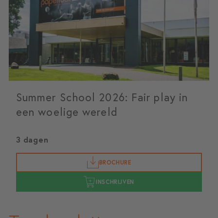
Summer School 2026: Fair play in
een woelige wereld
3 dagen
BROCHURE
INSCHRIJVEN
8,7
ma 7 september 2026
vr 18 september 2026
bekijk meer startdata