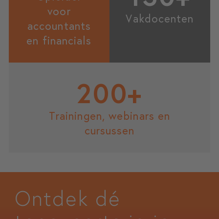
voor
Vakdocenten
accountants
en financials
200+
Trainingen, webinars en
cursussen
Ontdek dé