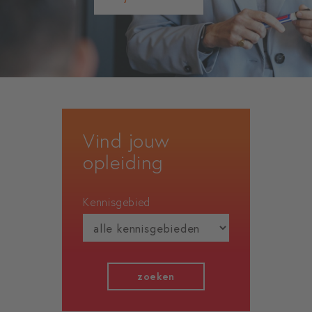
Vind jouw
opleiding
Kennisgebied
zoeken