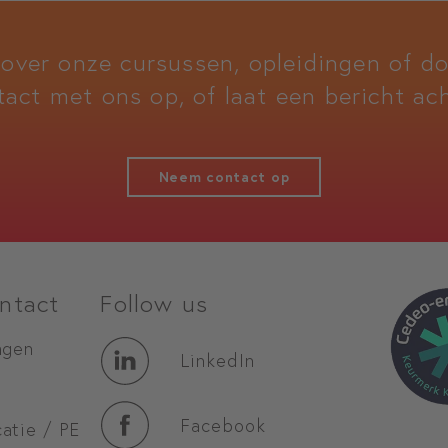
 over onze cursussen, opleidingen of 
tact met ons op, of laat een bericht ach
Neem contact op
ntact
Follow us
agen
LinkedIn
Facebook
atie / PE