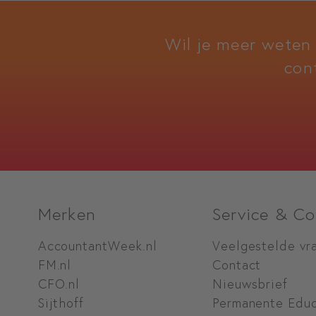
Wil je meer weten
con
Merken
Service & Co
AccountantWeek.nl
Veelgestelde vr
FM.nl
Contact
CFO.nl
Nieuwsbrief
Sijthoff
Permanente Educ