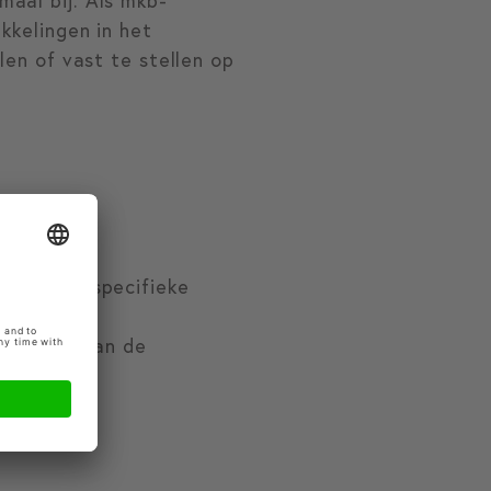
maal bij. Als mkb-
kkelingen in het
len of vast te stellen op
ing.
onen, met specifieke
ramma af van de