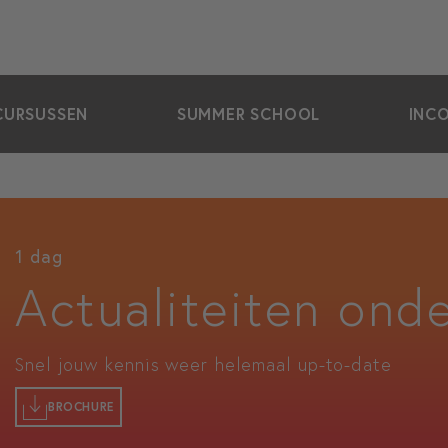
CURSUSSEN
SUMMER SCHOOL
INC
1 dag
Actualiteiten ond
Snel jouw kennis weer helemaal up-to-date
BROCHURE