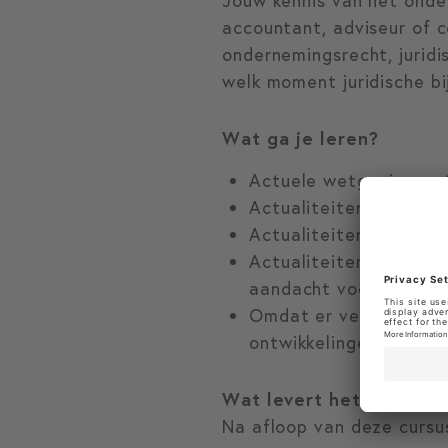
Jouw kennis van het onder
accountant, adviseur of c
ondernemingsrecht, juridi
welk moment juridische bi
Wat ga je leren?
Actuele wetgevingsont
Actualiteiten opmaken
Actualiteiten aansprak
Actualiteiten ontbindi
aandacht voor turboliq
Omdat er veel gebeurt
ontwikkelingen tot aan
Wat levert het je op?
Na afloop van deze cursu