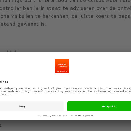
nemingsrecht is na afloop van de cursus weer hele
ontroller ben je in staat te adviseren over de ontwi
sche valkuilen te herkennen, de juiste koers te bepa
jstand gewenst is.
wikkelingen.
, ondertekenen en deponeren financiële verslaggev
elijkheid voor bestuurders en commissarissen.
ng, vereffening en faillietverklaring van rechtspers
uidatie.
 binnen dit vakgebied, hangt het definitieve prog
 de dag van de cursus.
s: