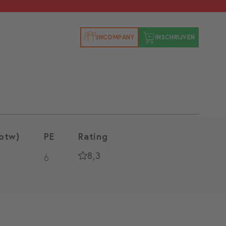
INCOMPANY
INSCHRIJVEN
 btw)
PE
Rating
8,3
6