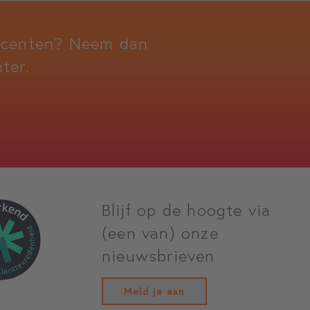
docenten? Neem dan
ter.
Blijf op de hoogte via
(een van) onze
nieuwsbrieven
Meld je aan