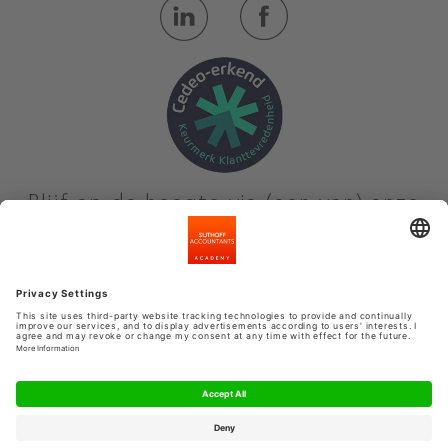
Blijf op de hoogte via (een van) onze
nieuwsbrieven
Meld je aan
Privacyinstellingen
Algemene voorwaarden
Privacy Statement
Kennisbank
INSCHRIJVEN