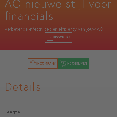
AO nieuwe stijl voor
financials
Verbeter de effectiviteit en efficiency van jouw AO
BROCHURE
INCOMPANY
INSCHRIJVEN
Details
Lengte