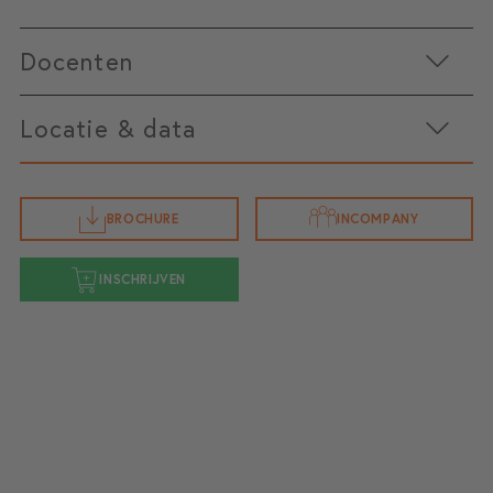
Docenten
Locatie & data
BROCHURE
INCOMPANY
Startdatum 8 oktober
INSCHRIJVEN
do 8 oktober 2026
9:30 - 17:00
Rosmalen
Routebeschrijving