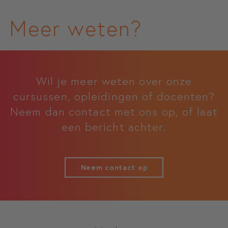
Meer weten?
Wil je meer weten over onze
cursussen, opleidingen of docenten?
Neem dan contact met ons op, of laat
een bericht achter.
Neem contact op