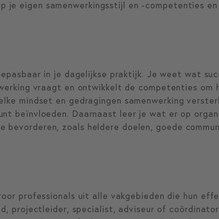
p je eigen samenwerkingsstijl en -competenties en 
oepasbaar in je dagelijkse praktijk. Je weet wat su
nwerking vraagt en ontwikkelt de competenties om h
welke mindset en gedragingen samenwerking verster
nt beïnvloeden. Daarnaast leer je wat er op organ
e bevorderen, zoals heldere doelen, goede commun
oor professionals uit alle vakgebieden die hun effe
d, projectleider, specialist, adviseur of coördinat