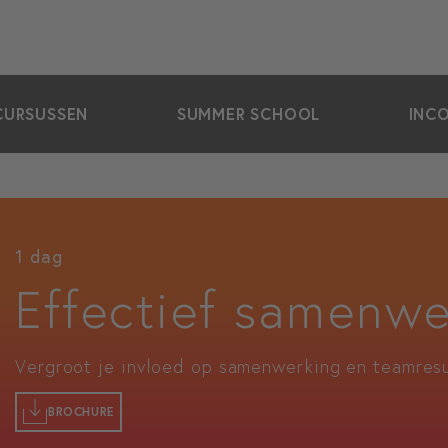
CURSUSSEN
SUMMER SCHOOL
INC
1 dag
Effectief samenwe
Vergroot je invloed op samenwerking en teamres
BROCHURE