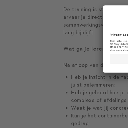
De training is sterk prakt
ervaar je direct wat eff
samenwerkingsvraagstuk op
lang bijblijft.
Wat ga je leren
Na afloop van de training
Heb je inzicht in de f
juist belemmeren;
Heb je geleerd hoe je
complexe of afdelings 
Weet je wat jij concre
Kun je het containerb
gedrag;