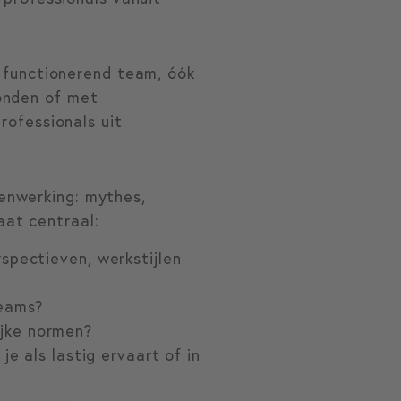
d functionerend team, óók
ronden of met
rofessionals uit
enwerking: mythes,
aat centraal:
spectieven, werkstijlen
teams?
jke normen?
e als lastig ervaart of in