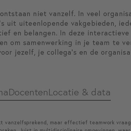
ntstaan niet vanzelf. In veel organis
s uit uiteenlopende vakgebieden, ied
ief en belangen. In deze interactieve
oen om samenwerking in je team te ve
oor jezelf, je collega’s en de organisa
ma
Docenten
Locatie & data
kt vanzelfsprekend, maar effectief teamwork vraa
praken. Juist in multidisciplinaire omgevingen, waar