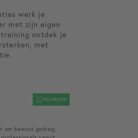
aties werk je
er met zijn eigen
 training ontdek je
rsterken, met
tie.
INSCHRIJVEN
gt om bewust gedrag,
 professionals vanuit