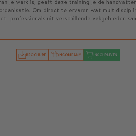
van je werk is, geeft deze training je de handvatt
rganisatie. Om direct te ervaren wat multidiscipli
 met professionals uit verschillende vakgebieden sa
BROCHURE
INCOMPANY
INSCHRIJVEN