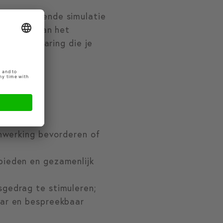
een afsluitende simulatie
 de kern van het
en leerervaring die je
enwerking bevorderen of
bieden en gezamenlijk
sgedrag te stimuleren;
aar en bespreekbaar