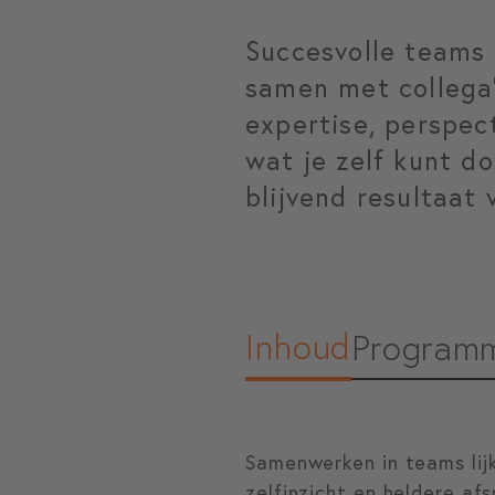
Succesvolle teams o
samen met collega’
expertise, perspect
wat je zelf kunt d
blijvend resultaat v
Inhoud
Program
Samenwerken in teams lij
zelfinzicht en heldere afs