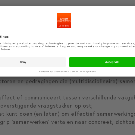
ijkgericht. Door middel van reflectie, interactie en 
ectief samenwerken betekent. Deze simulatie maakt
 een krachtige manier inzichtelijk en zorgt voor e
:
actoren en gedragingen die (multidisciplinaire) sam
 effectief communiceert tussen verschillende vakge
overstijgende vraagstukken oplost;
et kunt doen (en laten) om effectief samenwerking
egrip ‘samenwerken’ vertalen naar concreet, zichtb