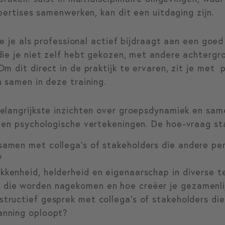
xpertises samenwerken, kan dit een uitdaging zijn.
hoe je als professional actief bijdraagt aan een goe
die je niet zelf hebt gekozen, met andere achterg
m dit direct in de praktijk te ervaren, zit je met p
 samen in deze training.
elangrijkste inzichten over groepsdynamiek en sam
 en psychologische vertekeningen. De hoe-vraag st
samen met collega’s of stakeholders die andere per
?
kkenheid, helderheid en eigenaarschap in diverse 
 die worden nagekomen en hoe creëer je gezamenli
tructief gesprek met collega’s of stakeholders die j
anning oploopt?