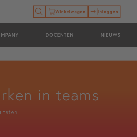
Winkelwagen
Inloggen
OMPANY
DOCENTEN
NIEUWS
rken in teams
ultaten