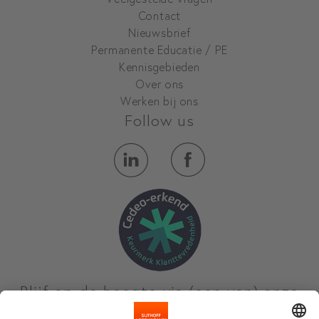
Contact
Nieuwsbrief
Permanente Educatie / PE
Kennisgebieden
Over ons
Werken bij ons
Follow us
Blijf op de hoogte via (een van) onze
nieuwsbrieven