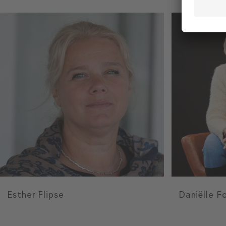
Esther Flipse
Daniëlle F