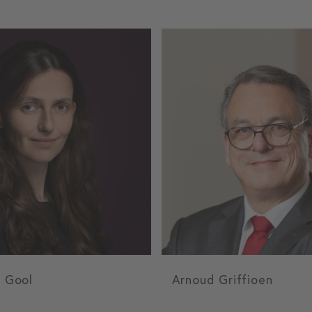
n Gool
Arnoud Griffioen