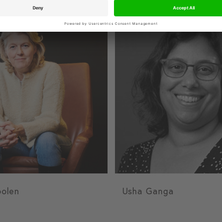
oolen
Usha Ganga