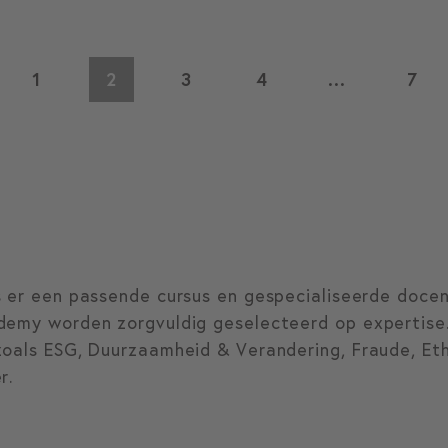
1
2
3
4
…
7
s er een passende cursus en gespecialiseerde doce
demy worden zorgvuldig geselecteerd op expertise
oals ESG, Duurzaamheid & Verandering, Fraude, Ethi
r.