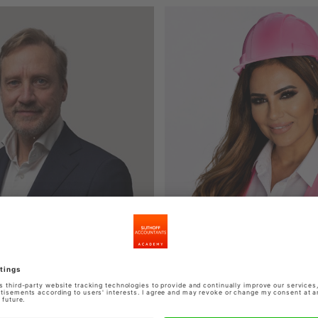
aaisma
Souad El Markhous