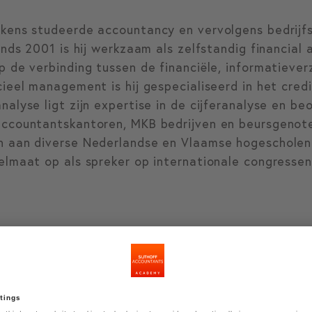
kens studeerde accountancy en vervolgens bedrijfs
Sinds 2001 is hij werkzaam als zelfstandig financial 
p de verbinding tussen de financiële, informatieve
cieel management is hij gespecialiseerd in het cre
nalyse ligt zijn expertise in de cijferanalyse en b
ccountantskantoren, MKB bedrijven en beursgenotee
 aan diverse Nederlandse en Vlaamse hogescholen e
elmaat op als spreker op internationale congressen