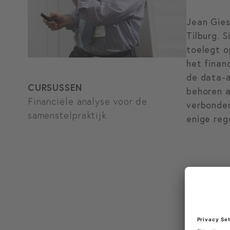
Jean Gies
Tilburg. 
toelegt o
het finan
de data-a
CURSUSSEN
behoren a
Financiële analyse voor de
verbonden
samenstelpraktijk
enige reg