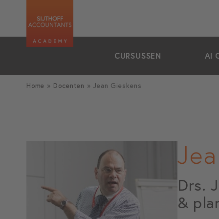
zoeken
CURSUSSEN
AI 
Home
»
Docenten
»
Jean Gieskens
Jea
Drs. 
& pla