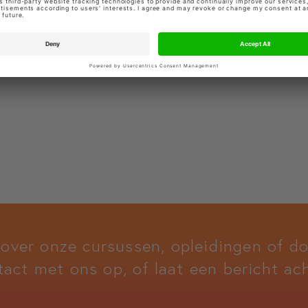
bekijk meer docenten
 over onze cursussen, opleidingen of 
tact met ons op, of laat een bericht ach