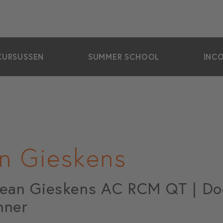
CURSUSSEN
SUMMER SCHOOL
INC
n Gieskens
Jean Gieskens AC RCM QT | Doc
nner