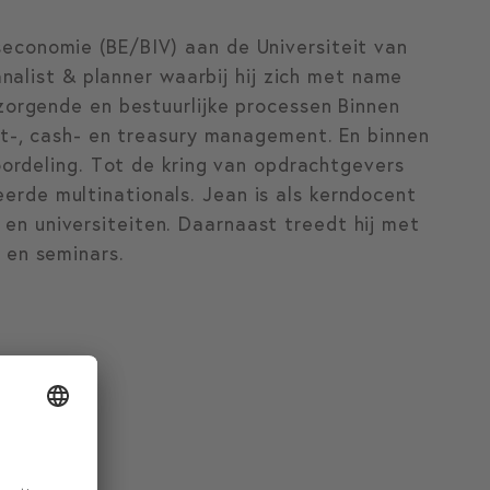
economie (BE/BIV) aan de Universiteit van
analist & planner waarbij hij zich met name
rzorgende en bestuurlijke processen Binnen
dit-, cash- en treasury management. En binnen
eoordeling. Tot de kring van opdrachtgevers
rde multinationals. Jean is als kerndocent
n universiteiten. Daarnaast treedt hij met
 en seminars.