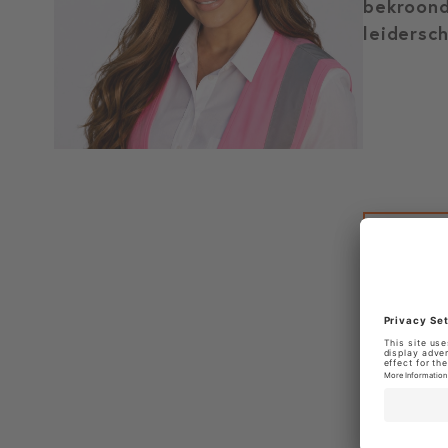
bekroond
leidersc