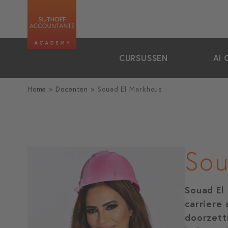
zoeken
CURSUSSEN
AI 
Home
»
Docenten
»
Souad El Markhous
Sou
Souad El
carriere
doorzett