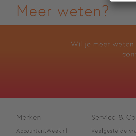
Meer weten?
Wil je meer weten
con
Merken
Service & Co
AccountantWeek.nl
Veelgestelde vr