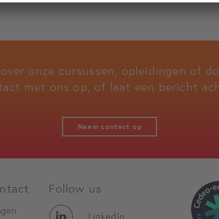
 over onze cursussen, opleidingen of 
tact met ons op, of laat een bericht ach
Neem contact op
ntact
Follow us
agen
LinkedIn