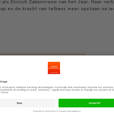
 als Etnisch Zakenvrouw van het Jaar. Haar verh
hap en de kracht van telkens weer opstaan na i
bekijk meer docenten