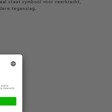
aal staat symbool voor veerkracht,
edere tegenslag.