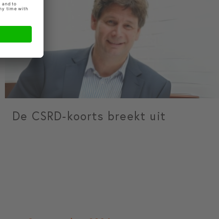
De CSRD-koorts breekt uit