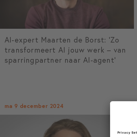
AI-expert Maarten de Borst: ‘Zo
transformeert AI jouw werk – van
sparringpartner naar AI-agent’
ma 9 december 2024