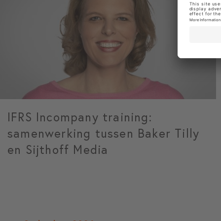
IFRS Incompany training:
samenwerking tussen Baker Tilly
en Sijthoff Media