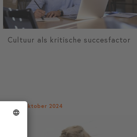
Cultuur als kritische succesfactor
do 17 oktober 2024