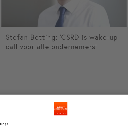
Stefan Betting: ‘CSRD is wake-up
call voor alle ondernemers’
di 29 oktober 2024