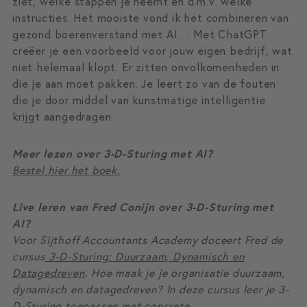
ziet, welke stappen je neemt en d.m.v. welke
instructies. Het mooiste vond ik het combineren van
gezond boerenverstand met AI… Met ChatGPT
creëer je een voorbeeld voor jouw eigen bedrijf, wat
niet helemaal klopt. Er zitten onvolkomenheden in
die je aan moet pakken. Je leert zo van de fouten
die je door middel van kunstmatige intelligentie
krijgt aangedragen.
Meer lezen over 3-D-Sturing met AI?
Bestel hier het boek.
Live leren van Fred Conijn over 3-D-Sturing met
AI?
Voor Sijthoff Accountants Academy doceert Fred de
cursus
3-D-Sturing: Duurzaam, Dynamisch en
Datagedreven
. Hoe maak je je organisatie duurzaam,
dynamisch en datagedreven? In deze cursus leer je 3-
D-Sturing toepassen met concrete