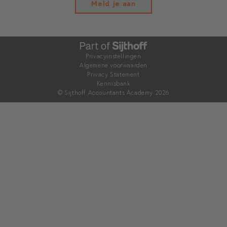
Meld je aan
Privacyinstellingen
Algemene voorwaarden
Privacy Statement
Kennisbank
© Sijthoff Accountants Academy 2026