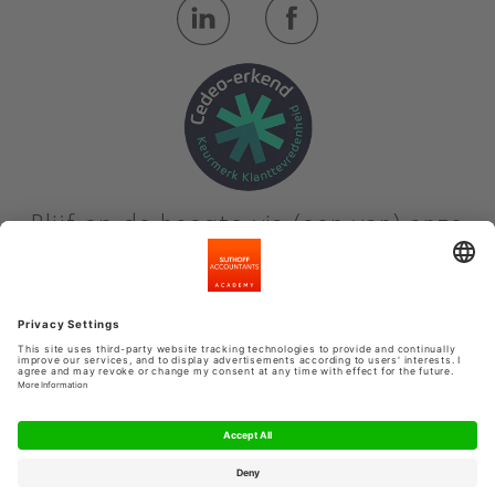
Blijf op de hoogte via (een van) onze
nieuwsbrieven
Meld je aan
Privacyinstellingen
Algemene voorwaarden
Privacy Statement
Kennisbank