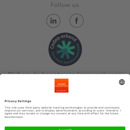
Follow us
Blijf op de hoogte via (een van) onze
nieuwsbrieven
Meld je aan
Privacyinstellingen