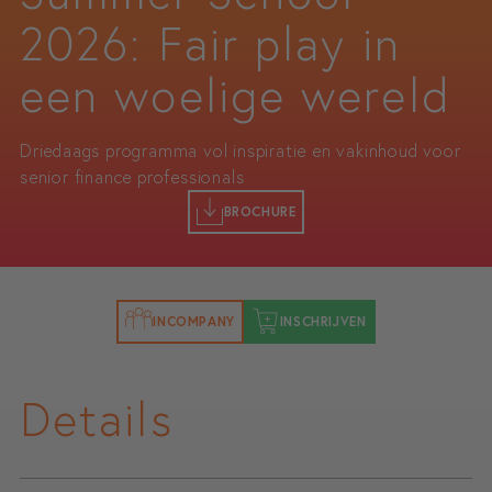
2026: Fair play in
een woelige wereld
Driedaags programma vol inspiratie en vakinhoud voor
senior finance professionals
BROCHURE
INCOMPANY
INSCHRIJVEN
Details