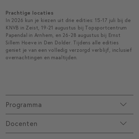
Prachtige locaties
In 2026 kun je kiezen uit drie edities: 15-17 juli bij de
KNVB in Zeist, 19-21 augustus bij Topsportcentrum
Papendal in Arnhem, en 26-28 augustus bij Ernst
Sillem Hoeve in Den Dolder. Tijdens alle edities
geniet je van een volledig verzorgd verblijf, inclusief
overnachtingen en maaltijden.
Programma
Docenten
De Summer School 2026 staat in het teken van
Fair
Play in een woelige wereld
. Tijdens drie exclusieve