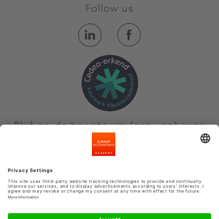
Follow us
Blijf op de hoogte via (een van) onze
nieuwsbrieven
Meld je aan
Privacyinstellingen