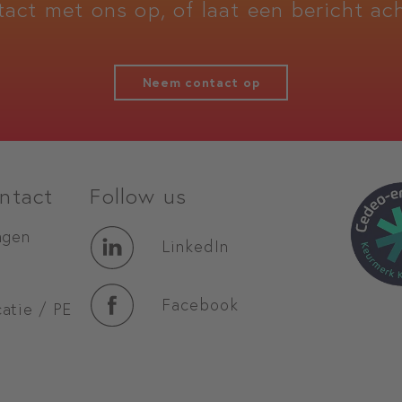
tact met ons op, of laat een bericht ach
Neem contact op
ntact
Follow us
agen
LinkedIn
Facebook
atie / PE