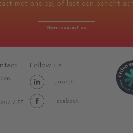
tact met ons op, of laat een bericht ach
Neem contact op
ntact
Follow us
agen
LinkedIn
Facebook
atie / PE