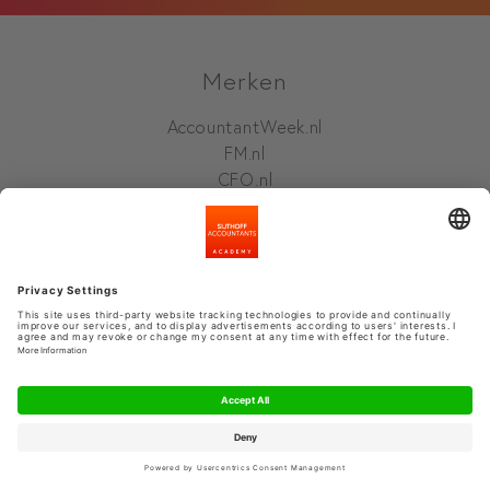
Merken
AccountantWeek.nl
FM.nl
CFO.nl
Sijthoff
Service & Contact
Veelgestelde vragen
Contact
Nieuwsbrief
Permanente Educatie / PE
Kennisgebieden
Over ons
Werken bij ons
Follow us