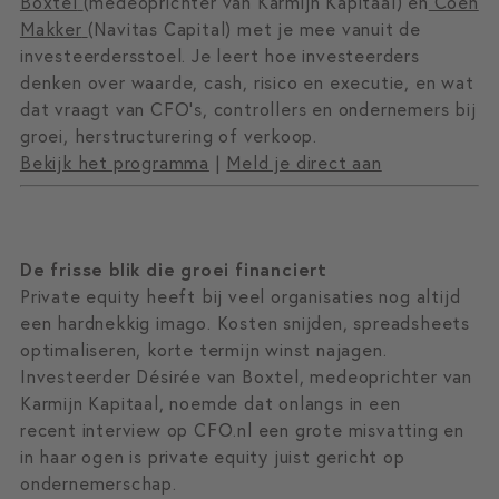
Boxtel
(medeoprichter van Karmijn Kapitaal) en
Coen
Makker
(Navitas Capital) met je mee vanuit de
investeerdersstoel. Je leert hoe investeerders
denken over waarde, cash, risico en executie, en wat
dat vraagt van CFO’s, controllers en ondernemers bij
groei, herstructurering of verkoop.
Bekijk het programma
|
Meld je direct aan
De frisse blik die groei financiert
Private equity heeft bij veel organisaties nog altijd
een hardnekkig imago. Kosten snijden, spreadsheets
optimaliseren, korte termijn winst najagen.
Investeerder Désirée van Boxtel, medeoprichter van
Karmijn Kapitaal, noemde dat onlangs in een
recent
interview op CFO.nl
een grote misvatting en
in haar ogen is private equity juist gericht op
ondernemerschap.