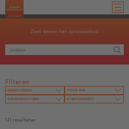
Zoek binnen het cursusaanbod
zoeken
Filteren
KENNISGEBIED
VOOR WIE
OPLEIDINGSVORM
STARTMOMENT
121 resultaten