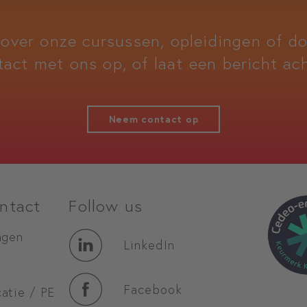
 over onze cursussen, opleidingen of 
tact met ons op, of laat een bericht ach
Neem contact op
ntact
Follow us
agen
LinkedIn
Facebook
atie / PE