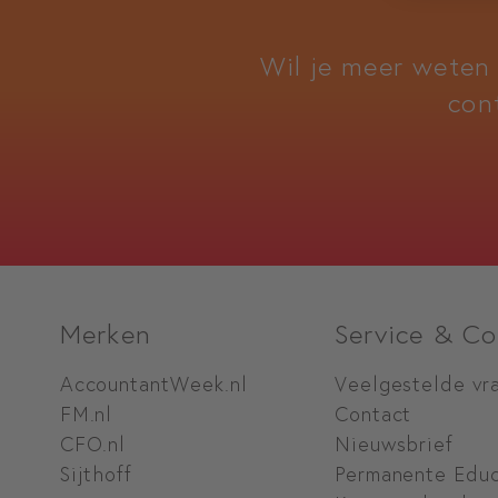
Wil je meer weten
con
Merken
Service & Co
AccountantWeek.nl
Veelgestelde vr
FM.nl
Contact
CFO.nl
Nieuwsbrief
Sijthoff
Permanente Educ