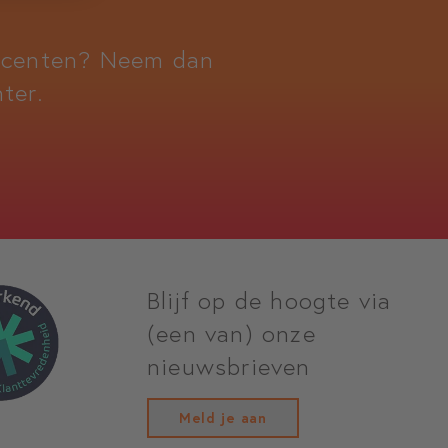
docenten? Neem dan
ter.
Blijf op de hoogte via
(een van) onze
nieuwsbrieven
Meld je aan