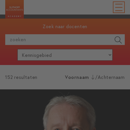
Zoek naar docenten
zoeken
152 resultaten
Voornaam
/
Achternaam