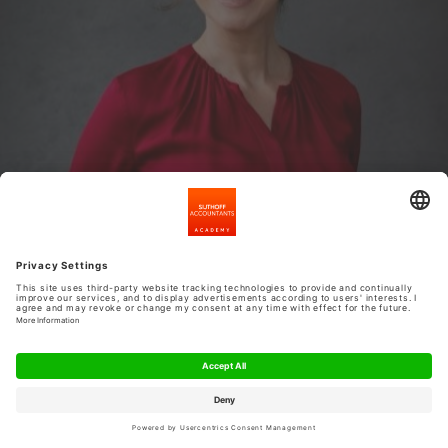
Carmen Nitzer
1
2
3
…
7
>