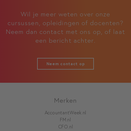
Wil je meer weten over onze
cursussen, opleidingen of docenten?
Neem dan contact met ons op, of laat
een bericht achter.
Neem contact op
Merken
AccountantWeek.nl
FM.nl
CFO.nl