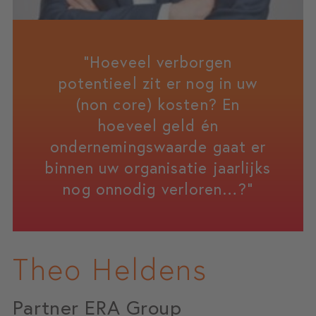
"Hoeveel verborgen
potentieel zit er nog in uw
(non core) kosten? En
hoeveel geld én
ondernemingswaarde gaat er
binnen uw organisatie jaarlijks
nog onnodig verloren…?"
Theo Heldens
Partner ERA Group