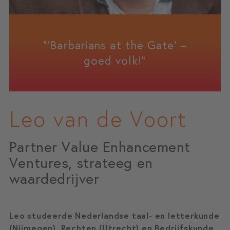
"‘Barbarians at the Gate’ –
goed volk!"
Leo van de Voort
Partner Value Enhancement
Ventures, strateeg en
waardedrijver
Leo studeerde Nederlandse taal- en letterkunde
(Nijmegen), Rechten (Utrecht) en Bedrijfskunde