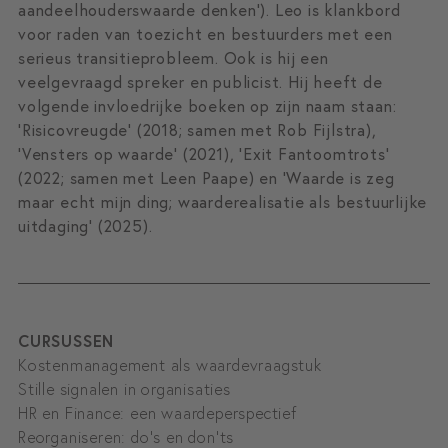
aandeelhouderswaarde denken’). Leo is klankbord
voor raden van toezicht en bestuurders met een
serieus transitieprobleem. Ook is hij een
veelgevraagd spreker en publicist. Hij heeft de
volgende invloedrijke boeken op zijn naam staan:
'Risicovreugde' (2018; samen met Rob Fijlstra),
'Vensters op waarde' (2021), 'Exit Fantoomtrots'
(2022; samen met Leen Paape) en 'Waarde is zeg
maar echt mijn ding; waarderealisatie als bestuurlijke
uitdaging' (2025).
CURSUSSEN
Kostenmanagement als waardevraagstuk
Stille signalen in organisaties
HR en Finance: een waardeperspectief
Reorganiseren: do’s en don’ts