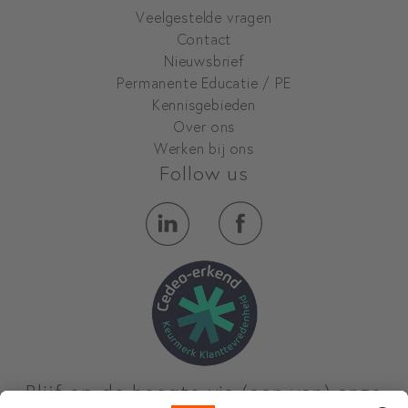
Veelgestelde vragen
Contact
Nieuwsbrief
Permanente Educatie / PE
Kennisgebieden
Over ons
Werken bij ons
Follow us
Blijf op de hoogte via (een van) onze