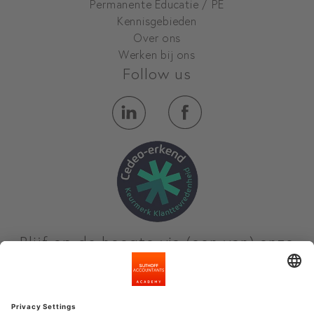
Permanente Educatie / PE
Kennisgebieden
Over ons
Werken bij ons
Follow us
Blijf op de hoogte via (een van) onze
nieuwsbrieven
Meld je aan