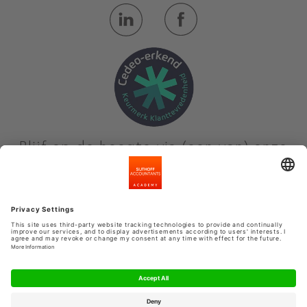
Blijf op de hoogte via (een van) onze
nieuwsbrieven
Meld je aan
Privacyinstellingen
Algemene voorwaarden
Privacy Statement