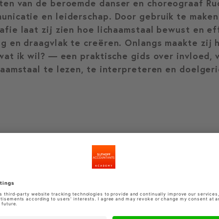
hten van de beroemde danser en choreograaf Rud
unicatie en leiderschap. Door gebruik te make
afie laat zij zien hoe lichaamstaal bewust en e
ng en draagvlak te creëren. Onlangs maakte zij 
wat ik wil? — een praktische gids over invloed, 
haamstaal te lezen, te interpreteren en doelger
bekijk meer docenten