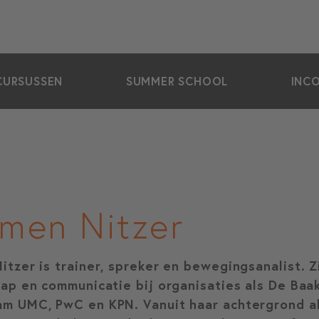
CURSUSSEN
SUMMER SCHOOL
INC
men Nitzer
tzer is trainer, spreker en bewegingsanalist. Zi
hap en communicatie bij organisaties als De Baa
m UMC, PwC en KPN. Vanuit haar achtergrond al