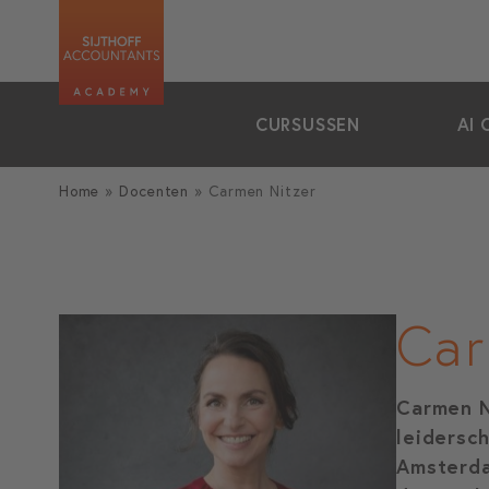
zoeken
CURSUSSEN
AI 
Home
»
Docenten
»
Carmen Nitzer
Car
Carmen Ni
leidersc
Amsterda