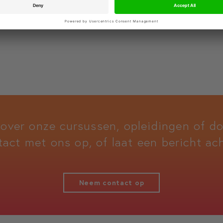
 over onze cursussen, opleidingen of 
tact met ons op, of laat een bericht ach
Neem contact op