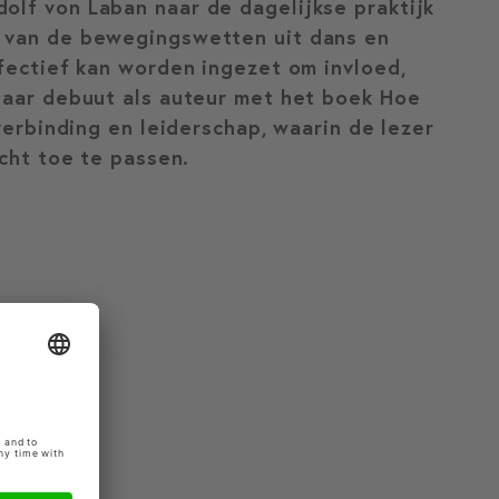
olf von Laban naar de dagelijkse praktijk
n van de bewegingswetten uit dans en
ffectief kan worden ingezet om invloed,
haar debuut als auteur met het boek Hoe
verbinding en leiderschap, waarin de lezer
icht toe te passen.