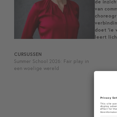
de inzic
van comm
choreogr
verbindi
doet ’ie 
leert lic
CURSUSSEN
Summer School 2026: Fair play in
een woelige wereld