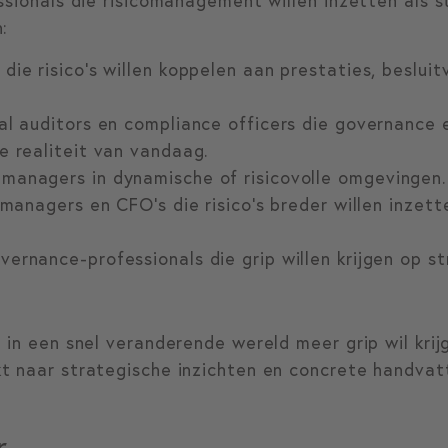
ssionals die risicomanagement willen inzetten als s
:
die risico’s willen koppelen aan prestaties, beslui
nal auditors en compliance officers die governance
e realiteit van vandaag.
managers in dynamische of risicovolle omgevingen.
 managers en CFO’s die risico’s breder willen inzet
ernance-professionals die grip willen krijgen op str
in een snel veranderende wereld meer grip wil krijg
t naar strategische inzichten en concrete handvat
r