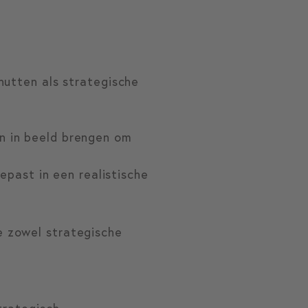
enutten als strategische
.
en in beeld brengen om
past in een realistische
je zowel strategische