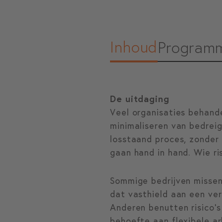
Inhoud
Program
De uitdaging
Veel organisaties behand
minimaliseren van bedreig
losstaand proces, zonder 
gaan hand in hand. Wie ris
Sommige bedrijven missen 
dat vasthield aan een ver
Anderen benutten risico’s 
behoefte aan flexibele a