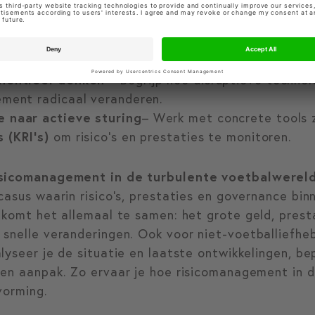
ement
– Leer hoe risico’s niet alleen beheerst, ma
eteren.
strategische impact
– Ontwikkel een aanpak die 
egische doelen.
onentieel denken
– Begrijp hoe disruptieve technol
ement radicaal veranderen.
e naar actieve sturing
– Werk met concrete tools 
 (KRI’s)
om risico’s en prestaties te monitoren.
isicomanagement in de turbulente voetbalwerel
casus waarin risico’s, prestaties en governance bin
 komt het allemaal te samen: het grote geld, prest
 snelle veranderingen. Ook voor niet-voetballiefh
lyseer je de situatie en laatste ontwikkelingen, be
een aanpak. Zo ervaar je hoe risicomanagement in d
vorming.