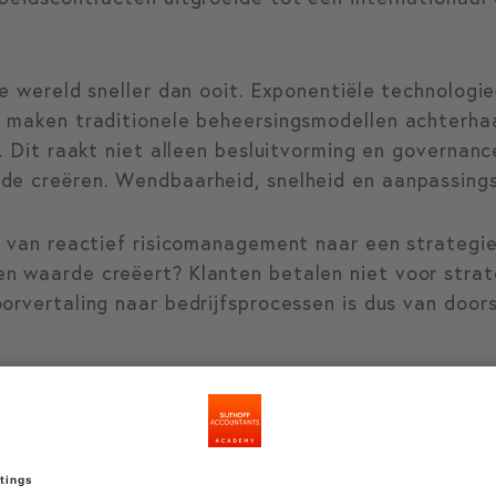
de wereld sneller dan ooit. Exponentiële technologi
g maken traditionele beheersingsmodellen achterha
d. Dit raakt niet alleen besluitvorming en governan
de creëren. Wendbaarheid, snelheid en aanpassings
je van reactief risicomanagement naar een strate
n waarde creëert? Klanten betalen niet voor strat
orvertaling naar bedrijfsprocessen is dus van door
us ontdek je hoe risico- en performancemanageme
eel stuurinstrument. Geen losstaande beheersing, m
en toekomstbestendig ondernemen.