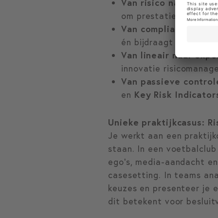
Van risico naar rend
om prestaties te verb
Van compliance naar 
én bijdraagt aan strat
Van lineair naar exp
innovatie risicomanag
Van passieve control
en
Key Risk Indicators
Unieke praktijkcasus: R
Je werkt aan een praktijk
staan. In een voetbalclub
ego’s, media-aandacht en
casesetting. In teams ana
keuzes en presenteer je 
dit betekent voor besluit