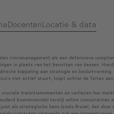
ma
Docenten
Locatie & data
elen risicomanagement als een defensieve complian
ingen in plaats van het benutten van kansen. Hierdo
directe koppeling aan strategie en besluitvorming.
ico’s niet actief stuurt, loopt achter de feiten aan
cruciale transitiemomenten en verliezen hun marktp
ouderd businessmodel terwijl online concurrenten a
juist als strategische kans (zoals Brunel, dat door 
rbeidscontracten uitgroeide tot een internationaal