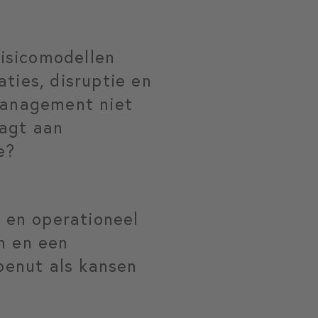
risicomodellen
ties, disruptie en
omanagement niet
aagt aan
e?
 en operationeel
n en een
 benut als kansen