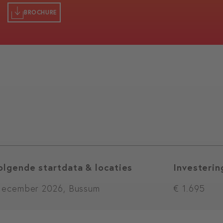
BROCHURE
olgende startdata & locaties
Investerin
december 2026, Bussum
€ 1.695