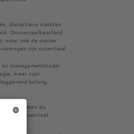
eën, disruptieve markten
ald. Onvoorspelbaarheid
ce, maar ook de manier
vermogen zijn essentieel.
gie en managementmodel
egie, maar voor
slaggevend belang.
nt samenkomen als
aar een essentieel