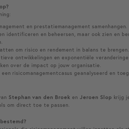
 op?
ning:
omanagement en prestatiemanagement samenhangen.
lleen identificeren en beheersen, maar ook zien en b
n.
atten om risico en rendement in balans te brengen
ptieve ontwikkelingen en exponentiële verandering
ken over de impact op jouw organisatie.
 een risicomanagementcasus geanalyseerd en toege
 van
Stephan van den Broek
en
Jeroen Slop
krijg 
ols om direct toe te passen.
s bestemd?