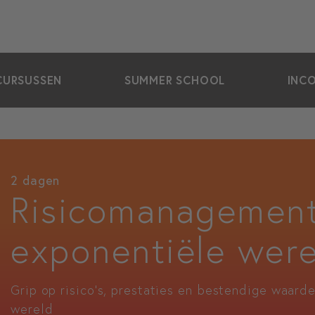
CURSUSSEN
SUMMER SCHOOL
INC
2 dagen
Risicomanagement
exponentiële were
Grip op risico’s, prestaties en bestendige waard
wereld