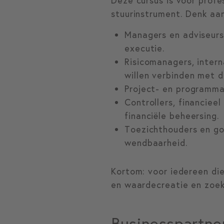
Deze cursus is voor profe
stuurinstrument. Denk aan
Managers en adviseurs 
executie.
Risicomanagers, inter
willen verbinden met d
Project- en programma
Controllers, financieel
financiële beheersing.
Toezichthouders en gov
wendbaarheid.
Kortom: voor iedereen die 
en waardecreatie en zoek
Businesspartne