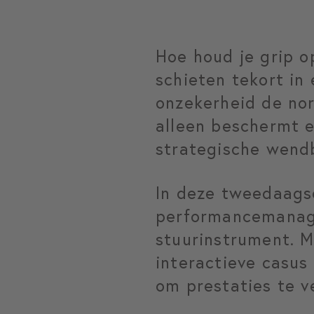
Hoe houd je grip op
schieten tekort in
onzekerheid de nor
alleen beschermt e
strategische wend
In deze tweedaagse 
performancemanage
stuurinstrument. M
interactieve casus 
om prestaties te v