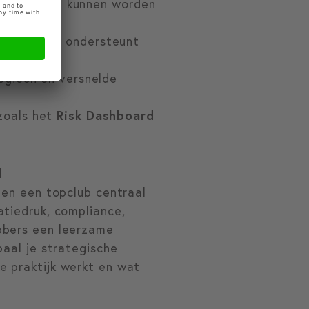
ar ook benut kunnen worden
governance ondersteunt
ogieën en versnelde
zoals het
Risk Dashboard
d
nen een topclub centraal
atiedruk, compliance,
ebbers een leerzame
paal je strategische
e praktijk werkt en wat