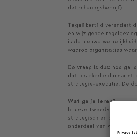
detacheringsbedrijf).
Tegelijkertijd verandert 
en wijzigende regelgevin
is de nieuwe werkelijkhei
waarop organisaties waar
De vraag is dus: hoe ga 
dat onzekerheid omarmt e
strategie-executie. De do
Wat ga je leren?
In deze tweedaagse curs
strategisch en operation
onderdeel van wendbaar 