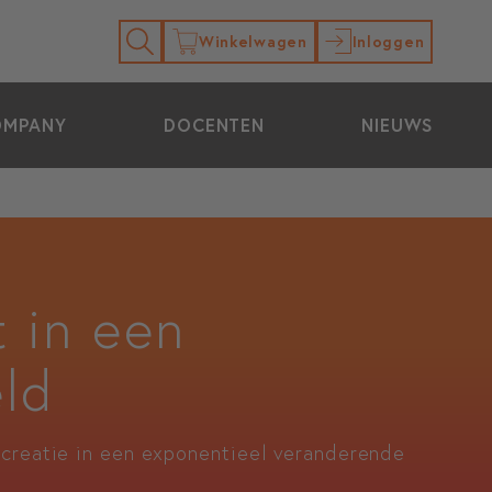
Winkelwagen
Inloggen
OMPANY
DOCENTEN
NIEUWS
 in een
ld
ecreatie in een exponentieel veranderende