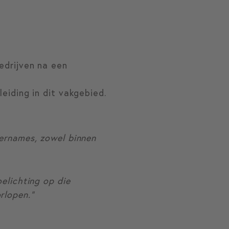
bedrijven na een
iding in dit vakgebied.
vernames, zowel binnen
oelichting op die
rlopen.”