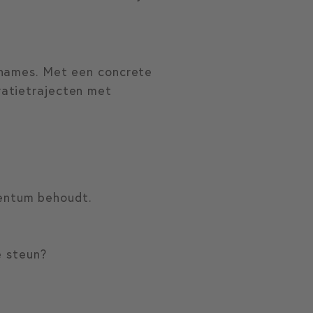
rnames. Met een concrete
ratietrajecten met
mentum behoudt.
 steun?
.