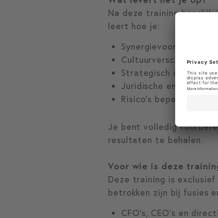
Na deze training beschik 
leert hoe je:
Synergievoordelen verg
Cultuurverschillen her
Strategisch communic
Juridische en governa
Risico’s beperkt en fo
Je bent volledig voorber
resultaten te behalen.
Voor wie is deze trainin
Deze training is exclusie
betrokken zijn bij fusies 
CFO’s, CEO’s en direct