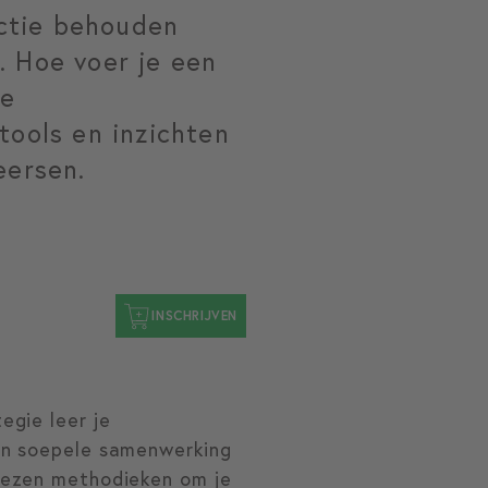
ctie behouden
. Hoe voer je een
je
tools en inzichten
eersen.
INSCHRIJVEN
egie leer je
een soepele samenwerking
ewezen methodieken om je