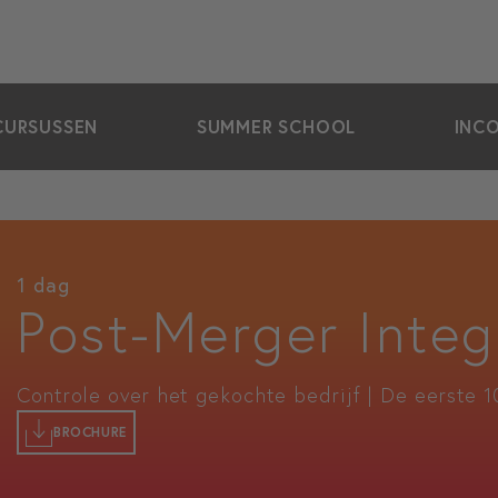
CURSUSSEN
SUMMER SCHOOL
INC
1 dag
Post-Merger Integ
Controle over het gekochte bedrijf | De eerste 1
BROCHURE