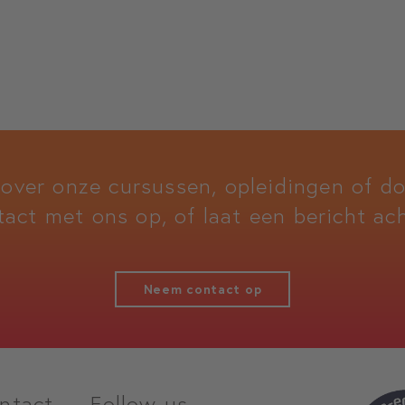
 over onze cursussen, opleidingen of 
tact met ons op, of laat een bericht ach
Neem contact op
ntact
Follow us