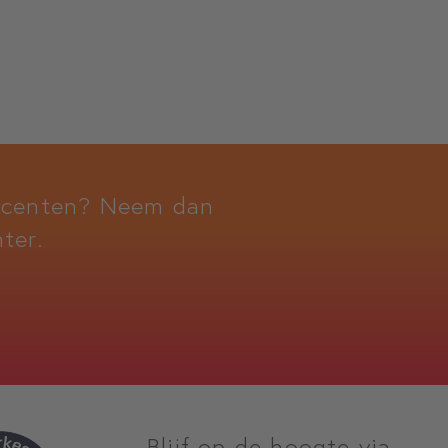
docenten? Neem dan
ter.
Blijf op de hoogte via