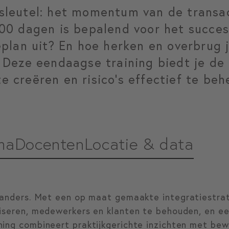
 sleutel: het momentum van de transa
100 dagen is bepalend voor het succes
eplan uit? En hoe herken en overbrug 
? Deze eendaagse training biedt je de 
e creëren en risico’s effectief te beh
ma
Docenten
Locatie & data
 anders. Met een op maat gemaakte integratiestrat
liseren, medewerkers en klanten te behouden, en 
ning combineert praktijkgerichte inzichten met b