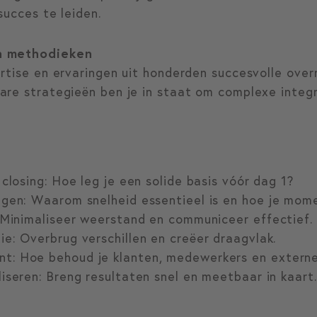
succes te leiden.
n methodieken
ertise en ervaringen uit honderden succesvolle ove
are strategieën ben je in staat om complexe integ
closing: Hoe leg je een solide basis vóór dag 1?
agen: Waarom snelheid essentieel is en hoe je mo
 Minimaliseer weerstand en communiceer effectief.
e: Overbrug verschillen en creëer draagvlak.
t: Hoe behoud je klanten, medewerkers en externe
iseren: Breng resultaten snel en meetbaar in kaart