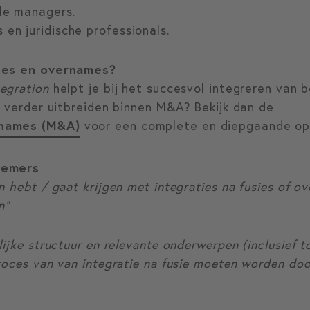
ële managers.
 en juridische professionals.
sies en overnames?
egration
helpt je bij het succesvol integreren van 
s verder uitbreiden binnen M&A? Bekijk dan de
rnames (M&A)
voor een complete en diepgaande ople
nemers
n hebt / gaat krijgen met integraties na fusies of o
n”
ijke structuur en relevante onderwerpen (inclusief t
roces van van integratie na fusie moeten worden doo