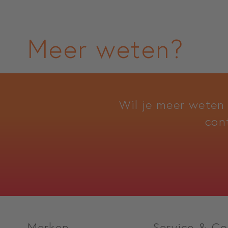
Meer weten?
Wil je meer weten
con
Merken
Service & Co