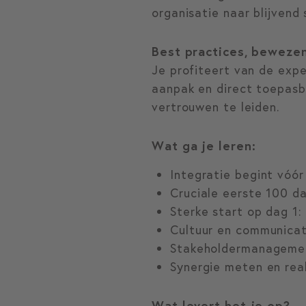
organisatie naar blijvend 
Best practices, beweze
Je profiteert van de exp
aanpak en direct toepasb
vertrouwen te leiden.
Wat ga je leren:
Integratie begint vóór 
Cruciale eerste 100 d
Sterke start op dag 1:
Cultuur en communicati
Stakeholdermanagemen
Synergie meten en real
Wat levert het je op?