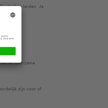
fectief te leiden. Je
en.
eren en duurzame
rdelijk zijn voor of