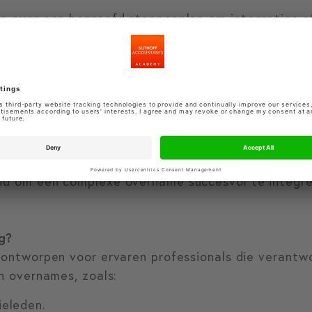
je over een beproefd stappenplan om integraties ef
root en versnelt.
kent en kan overbruggen
eert met klanten, medewerkers en ondernemingsrad
nce-uitdagingen beheerst.
cus houdt op waardecreatie.
eid om een complexe overname succesvol te integr
g?
f ontworpen voor ervaren professionals die verantwoo
en overnames, zoals:
ieleden.