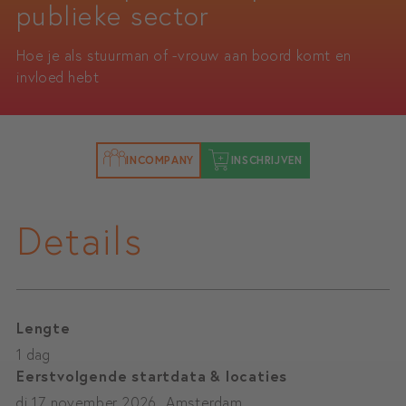
publieke sector
Hoe je als stuurman of -vrouw aan boord komt en
invloed hebt
INCOMPANY
INSCHRIJVEN
Details
Lengte
1 dag
Eerstvolgende startdata & locaties
di 17 november 2026, Amsterdam