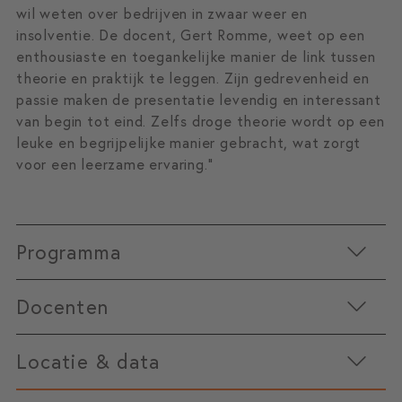
wil weten over bedrijven in zwaar weer en
insolventie. De docent, Gert Romme, weet op een
enthousiaste en toegankelijke manier de link tussen
theorie en praktijk te leggen. Zijn gedrevenheid en
passie maken de presentatie levendig en interessant
van begin tot eind. Zelfs droge theorie wordt op een
leuke en begrijpelijke manier gebracht, wat zorgt
voor een leerzame ervaring.”
Programma
Docenten
Het programma begint om 13:30 met een korte
inleiding, gevolgd door een scenarioanalyse van
Locatie & data
oorzaken van financiële problemen. Vervolgens
verdiepen we ons in reorganisatie en Ringfencing. Na