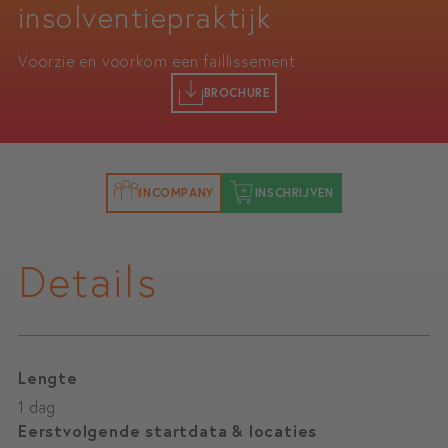
insolventiepraktijk
Voorzie en voorkom een faillissement
BROCHURE
INCOMPANY
INSCHRIJVEN
Details
Lengte
1 dag
Eerstvolgende startdata & locaties