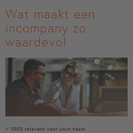
Wat maakt een
incompany zo
waardevol
✔
100% relevant voor jouw team