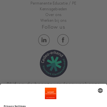
Permanente Educatie / PE
Kennisgebieden
Over ons
Werken bij ons
Follow us
Blijf op de hoogte via (een van) onze
nieuwsbrieven
Meld je aan