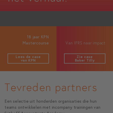
18 jaar KPN
Mastercourse
Van IFRS naar impact
Lees de case
Zie case
van KPN
Baker Tilly
Tevreden partners
Een selectie uit honderden organisaties die hun
teams ontwikkelen met incompany trainingen van