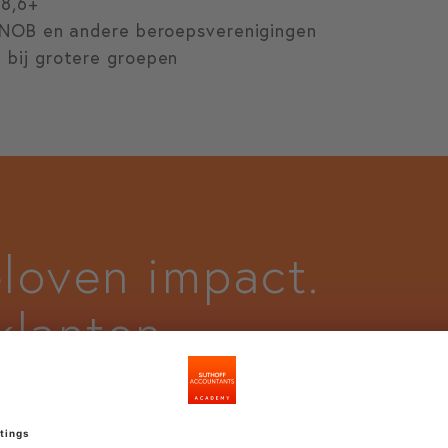
 8,6+
, NOB en andere beroepsverenigingen
 bij grotere groepen
loven impact.
klanten
len het verhaal.