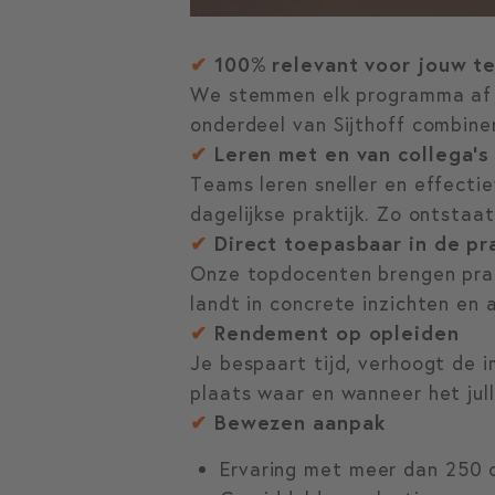
✔
100% relevant voor jouw t
We stemmen elk programma af op
onderdeel van Sijthoff combiner
✔
Leren met en van collega’s
Teams leren sneller en effecti
dagelijkse praktijk. Zo ontstaa
✔
Direct toepasbaar in de pra
Onze topdocenten brengen prakt
landt in concrete inzichten en a
✔
Rendement op opleiden
Je bespaart tijd, verhoogt de 
plaats waar en wanneer het julli
✔
Bewezen aanpak
Ervaring met meer dan 250 or