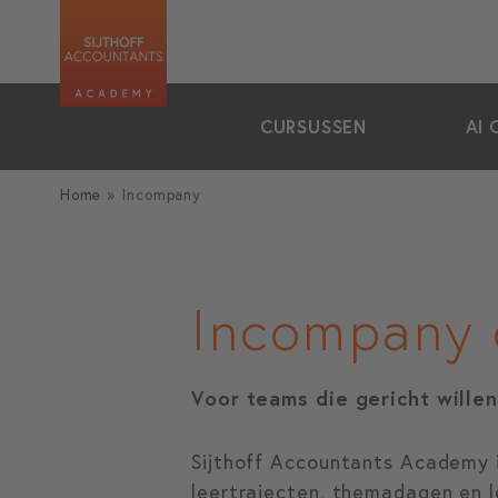
zoeken
CURSUSSEN
AI 
Home
»
Incompany
Incompany 
Voor teams die gericht willen
Sijthoff Accountants Academy i
leertrajecten, themadagen en l