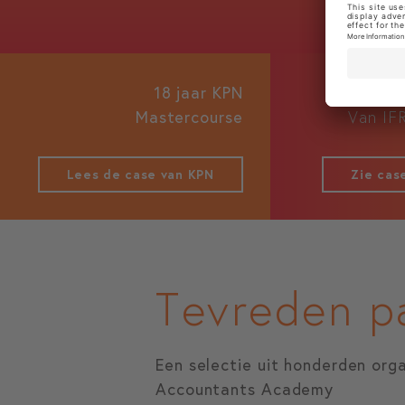
18 jaar KPN
Mastercourse
Van IF
Lees de case van KPN
Zie case
Tevreden p
Een selectie uit honderden org
Accountants Academy