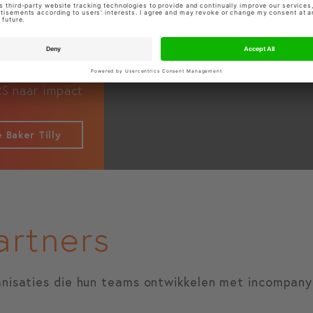
RS naar impact
 Baker Tilly
artners
anisaties die hun teams ontwikkelen met incompany 