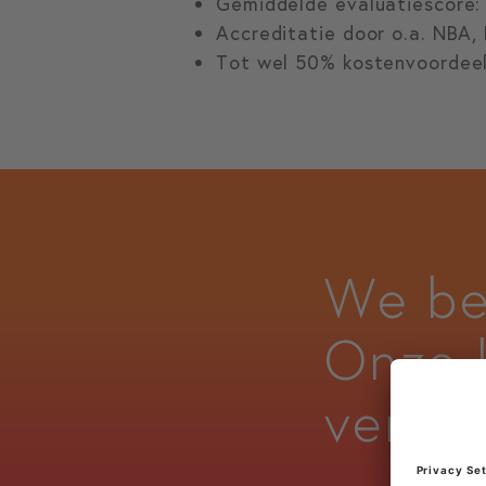
Gemiddelde evaluatiescore:
Accreditatie door o.a. NBA
Tot wel 50% kostenvoordeel
We be
Onze 
vertel