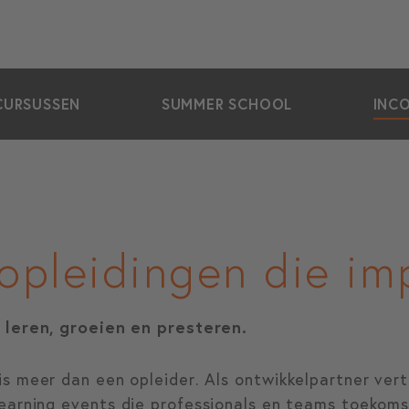
CURSUSSEN
SUMMER SCHOOL
INC
opleidingen die i
 leren, groeien en presteren.
s meer dan een opleider. Als ontwikkelpartner vert
earning events
die professionals en teams toekom