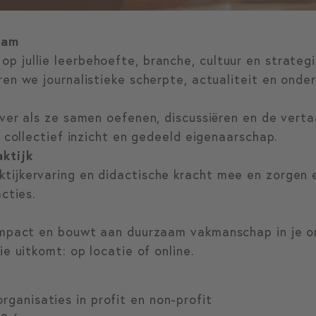
eam
 jullie leerbehoefte, branche, cultuur en strategi
en we journalistieke scherpte, actualiteit en onder
ever als ze samen oefenen, discussiëren en de vert
t collectief inzicht en gedeeld eigenaarschap.
ktijk
ijkervaring en didactische kracht mee en zorgen e
cties.
impact en bouwt aan duurzaam vakmanschap in je org
e uitkomt: op locatie of online.
ganisaties in profit en non-profit