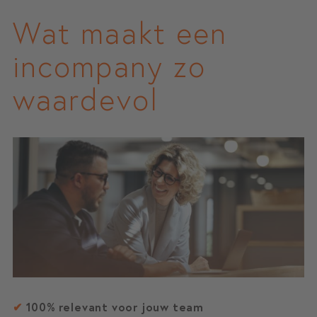
Wat maakt een
incompany zo
waardevol
✔
100% relevant voor jouw team