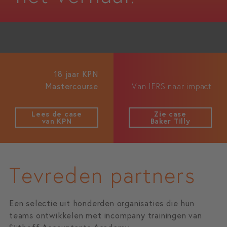
18 jaar KPN
Mastercourse
Van IFRS naar impact
Lees de case
Zie case
van KPN
Baker Tilly
Tevreden partners
Een selectie uit honderden organisaties die hun
teams ontwikkelen met incompany trainingen van