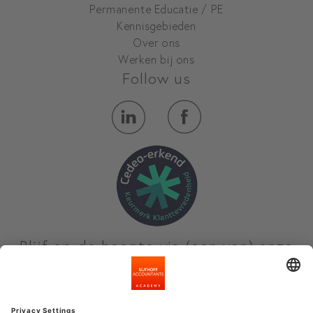
Permanente Educatie / PE
Kennisgebieden
Over ons
Werken bij ons
Follow us
Blijf op de hoogte via (een van) onze
nieuwsbrieven
Meld je aan