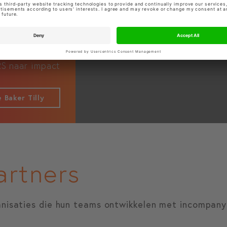
RS naar impact
 Baker Tilly
artners
anisaties die hun teams ontwikkelen met incompany 