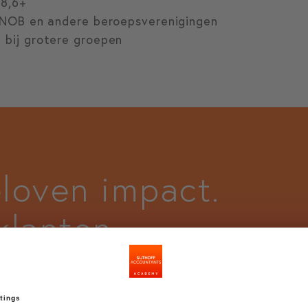
 8,6+
, NOB en andere beroepsverenigingen
 bij grotere groepen
loven impact.
klanten
len het verhaal.