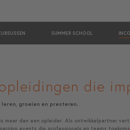
CURSUSSEN
SUMMER SCHOOL
INC
opleidingen die i
 leren, groeien en presteren.
s meer dan een opleider. Als ontwikkelpartner vert
earning events
die professionals en teams toekom