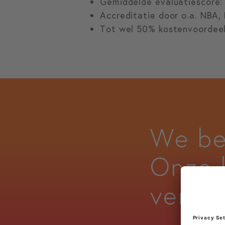
Gemiddelde evaluatiescore:
Accreditatie door o.a. NBA
Tot wel 50% kostenvoordeel
We be
Onze 
vertel