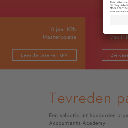
18 jaar KPN
Mastercourse
Van IF
Lees de case van KPN
Zie case
Tevreden p
Een selectie uit honderden org
Accountants Academy