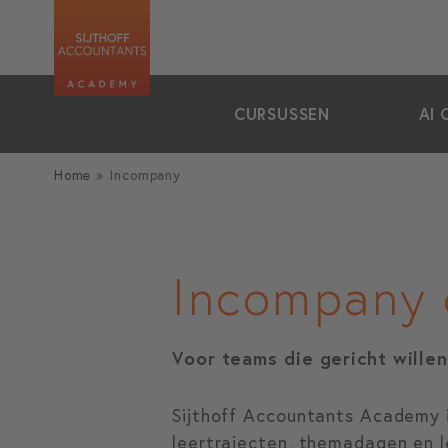
zoeken
CURSUSSEN
AI 
Home
»
Incompany
Incompany 
Voor teams die gericht willen
Sijthoff Accountants Academy i
leertrajecten, themadagen en l