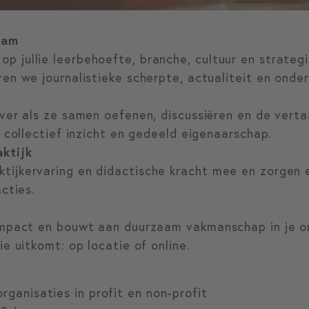
eam
 jullie leerbehoefte, branche, cultuur en strategi
en we journalistieke scherpte, actualiteit en onder
ever als ze samen oefenen, discussiëren en de vert
t collectief inzicht en gedeeld eigenaarschap.
ktijk
ijkervaring en didactische kracht mee en zorgen e
cties.
impact en bouwt aan duurzaam vakmanschap in je org
e uitkomt: op locatie of online.
ganisaties in profit en non-profit