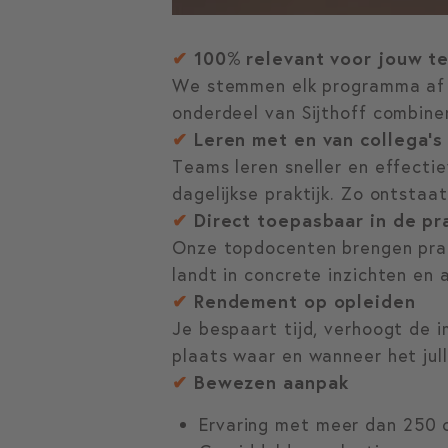
✔
100% relevant voor jouw t
We stemmen elk programma af op
onderdeel van Sijthoff combiner
✔
Leren met en van collega’s
Teams leren sneller en effecti
dagelijkse praktijk. Zo ontstaa
✔
Direct toepasbaar in de pra
Onze topdocenten brengen prakt
landt in concrete inzichten en a
✔
Rendement op opleiden
Je bespaart tijd, verhoogt de 
plaats waar en wanneer het julli
✔
Bewezen aanpak
Ervaring met meer dan 250 or