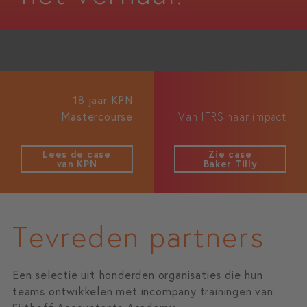
18 jaar KPN
Mastercourse
Van IFRS naar impact
Lees de case
Zie case
van KPN
Baker Tilly
Tevreden partners
Een selectie uit honderden organisaties die hun
teams ontwikkelen met incompany trainingen van