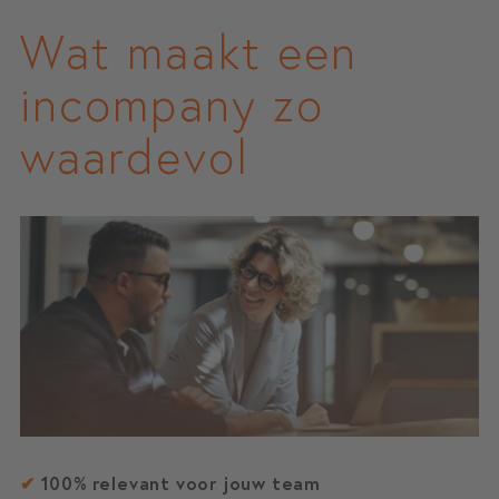
Wat maakt een
incompany zo
waardevol
✔
100% relevant voor jouw team