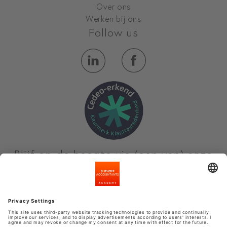
Over ons
Werken bij ons
Follow us
Blijf op de hoogte via (een van) onze
nieuwsbrieven
Meld je aan