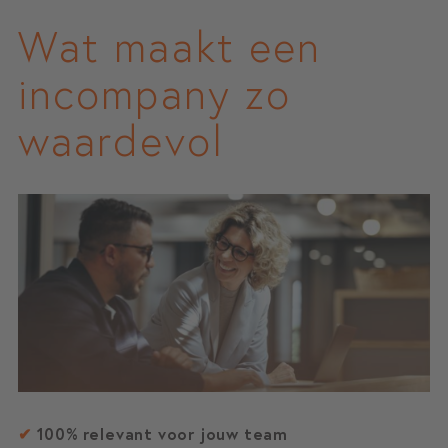
Wat maakt een
incompany zo
waardevol
✔
100% relevant voor jouw team