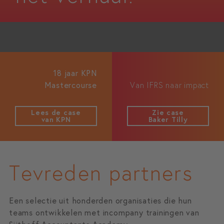
18 jaar KPN
Mastercourse
Van IFRS naar impact
Lees de case
Zie case
van KPN
Baker Tilly
Tevreden partners
Een selectie uit honderden organisaties die hun
teams ontwikkelen met incompany trainingen van