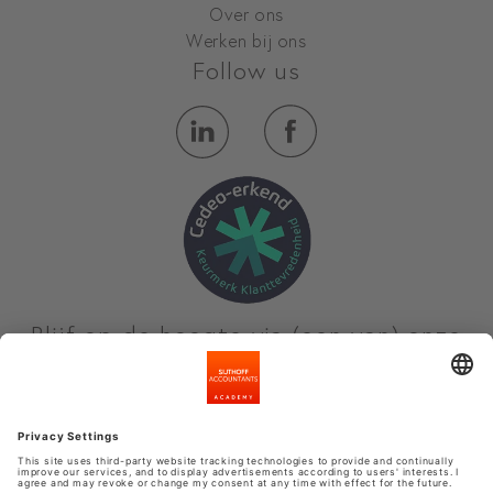
Over ons
Werken bij ons
Follow us
Blijf op de hoogte via (een van) onze
nieuwsbrieven
Meld je aan