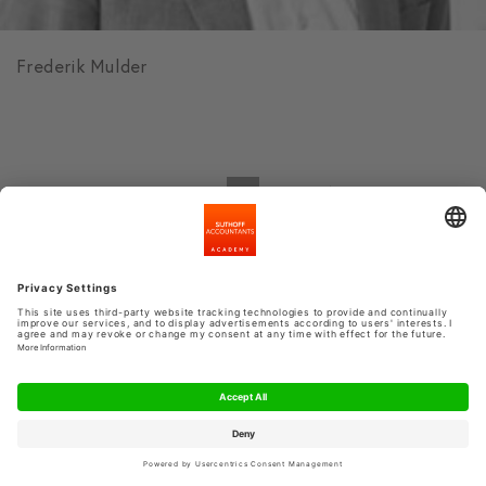
Frederik Mulder
<
1
2
3
4
5
6
7
>
Voor iedere accountant is er een passende cursus en
gespecialiseerde docent. De docenten van Sijthoff
Accountants Academy worden zorgvuldig