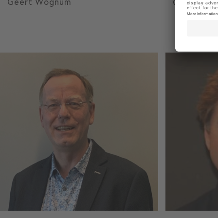
Geert Wognum
Gert Rom