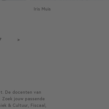
Iris Muis
7
>
nt. De docenten van
. Zoek jouw passende
ek & Cultuur, Fiscaal,