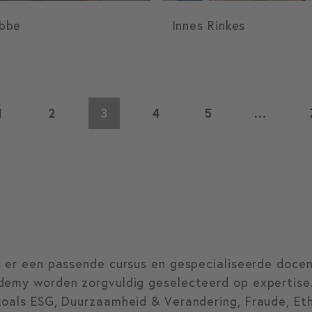
obbe
Innes Rinkes
1
2
3
4
5
…
s er een passende cursus en gespecialiseerde doce
demy worden zorgvuldig geselecteerd op expertise
oals ESG, Duurzaamheid & Verandering, Fraude, Ethi