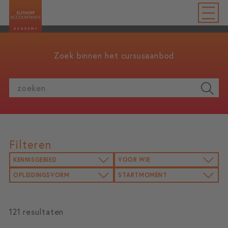
Zoek binnen het cursusaanbod
zoeken
Filteren
KENNISGEBIED
VOOR WIE
OPLEIDINGSVORM
STARTMOMENT
121 resultaten