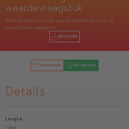
waardevraagstuk
Waar kostenstructuren waarde bepalen en waar ze
waarde laten weglekken
BROCHURE
INCOMPANY
INSCHRIJVEN
Details
Lengte
1 dag