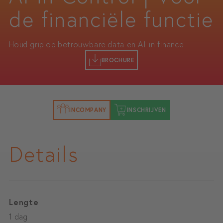
de financiële functie
Houd grip op betrouwbare data en AI in finance
BROCHURE
INCOMPANY
INSCHRIJVEN
Details
Lengte
1 dag