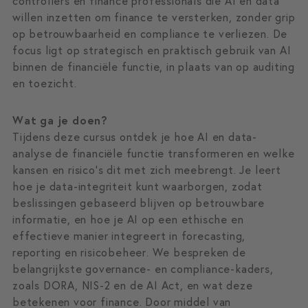
controllers en finance professionals die AI en data
willen inzetten om finance te versterken, zonder grip
op betrouwbaarheid en compliance te verliezen. De
focus ligt op strategisch en praktisch gebruik van AI
binnen de financiële functie, in plaats van op auditing
en toezicht.
Wat ga je doen?
Tijdens deze cursus ontdek je hoe AI en data-
analyse de financiële functie transformeren en welke
kansen en risico’s dit met zich meebrengt. Je leert
hoe je data-integriteit kunt waarborgen, zodat
beslissingen gebaseerd blijven op betrouwbare
informatie, en hoe je AI op een ethische en
effectieve manier integreert in forecasting,
reporting en risicobeheer. We bespreken de
belangrijkste governance- en compliance-kaders,
zoals DORA, NIS-2 en de AI Act, en wat deze
betekenen voor finance. Door middel van